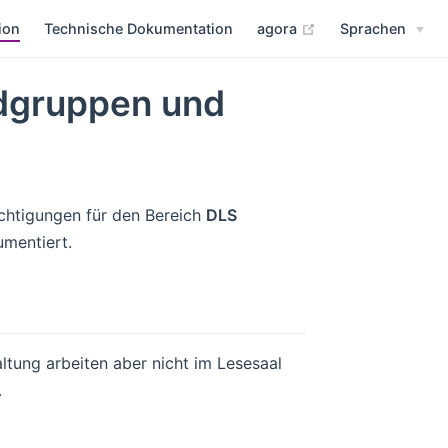
(opens new windo
ion
Technische Dokumentation
agora
Sprachen
dgruppen und
chtigungen für den Bereich
DLS
umentiert.
ltung arbeiten aber nicht im Lesesaal
.