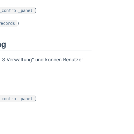
)
_control_panel
)
records
ng
DLS Verwaltung" und können Benutzer
)
_control_panel