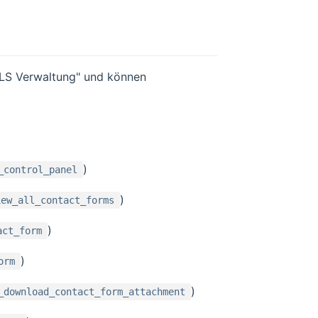
DLS Verwaltung" und können
)
_control_panel
)
iew_all_contact_forms
)
act_form
)
orm
)
_download_contact_form_attachment