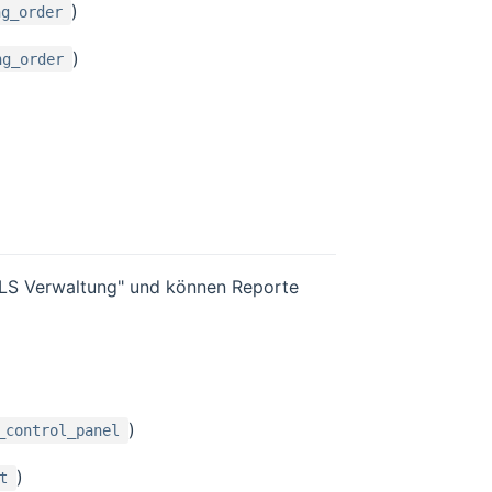
)
ng_order
)
ng_order
DLS Verwaltung" und können Reporte
)
_control_panel
)
t