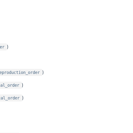
)
er
)
eproduction_order
)
cal_order
)
cal_order